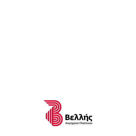
Από μεσινέζα πολυαιθυλενίου με αντιηλιακή προστασία.
Κατάλληλο για φυτώρια λουλουδιών προσφέρει σκίαση
70%. Με 130γρ/μ² το δίχτυ αυτό έχει εξαιρετική σχέση
βάρους σκίασης.
1x50m